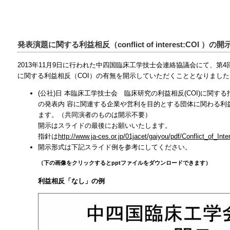
発表演題に関する利益相反（conflict of interest:COI ）
2013年11月9日に行われた中四国臨床工学技士会連絡協議会にて、第
に関する利益相反（COI）の有無を開示していただくこととなりました
(公社)日 本臨床工学技士会 臨床研究の利益相反(COI)に関
の発表内 容に関連する企業や営利を目的とする団体に関わる利
ます。（共同演者のものは開示不要）
開示はスライドの最後にお願いいたします。
指針は
http://www.ja-ces.or.jp/01jacet/gaiyou/pdf/Conflict_of_Inte
開示形式は下記スライド例を参考にしてください。
（下の画像をクリックするとpptファイルをダウンロードできます）
利益相反「なし」の例