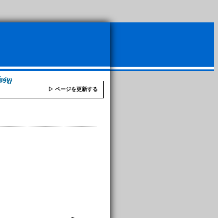
iety
▷ ページを更新する