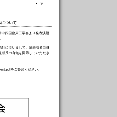
▲
Top
の開示について
4回中四国臨床工学会より発表演題
。
する指針に従いまして、筆頭演者自身
益相反の有無を開示していただき
rest.pdf
をご参照ください。