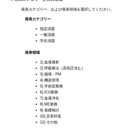
発表カテゴリー、および発表領域を選択してください。
発表カテゴリー
指定演題
一般演題
学生演題
発表領域
1) 血液透析
2) 呼吸療法（高気圧含む）
3) 循環・PM
4) 機器管理
5) 手術室業務
6) ICU業務
7) 血液浄化
8) ME業務
9) 基礎検討
10) 災害対策
11) その他