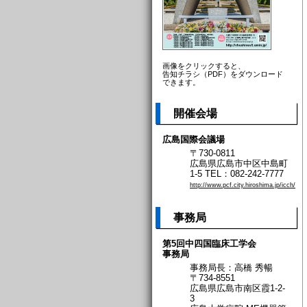
画像をクリックすると、
告知チラシ（PDF）をダウンロード
できます。
開催会場
広島国際会議場
〒730-0811
広島県広島市中区中島町
1-5 TEL：082-242-7777
http://www.pcf.city.hiroshima.jp/icch/
事務局
第5回中四国臨床工学会
事務局
事務局長：高橋 秀暢
〒734-8551
広島県広島市南区霞1-2-
3