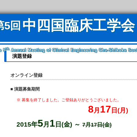
中四国臨床工学会
第5回
th
e 5
Annual Meeting of Clinical Engineering Chu-Shikoku Soc
演題登録
オンライン登録
■ 演題募集期間
※ 募集を終了しました。ご登録ありがとうございました。
8
17
月
日(月)
5
1
2015年
月
日(金) ～
7月17日(金)