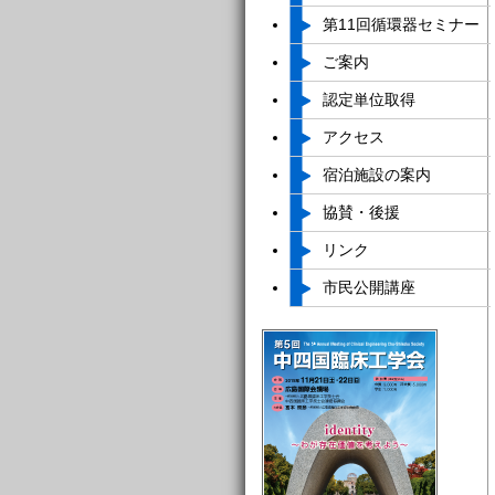
第11回
循環器セミナー
ご案内
認定単位取得
アクセス
宿泊施設の案内
協賛・後援
リンク
市民公開講座