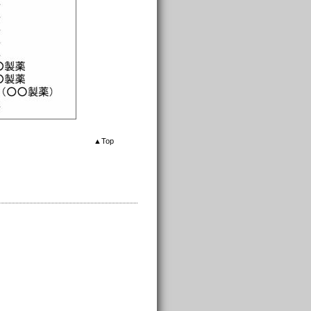
▲
Top