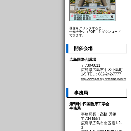
画像をクリックすると、
告知チラシ（PDF）をダウンロード
できます。
開催会場
広島国際会議場
〒730-0811
広島県広島市中区中島町
1-5 TEL：082-242-7777
http://www.pcf.city.hiroshima.jp/icch/
事務局
第5回中四国臨床工学会
事務局
事務局長：高橋 秀暢
〒734-8551
広島県広島市南区霞1-2-
3