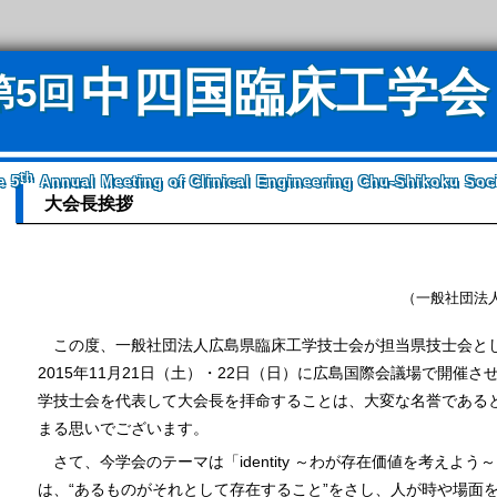
中四国臨床工学会
第5回
th
e 5
Annual Meeting of Clinical Engineering Chu-Shikoku Soc
大会長挨拶
（一般社団法
この度、一般社団法人広島県臨床工学技士会が担当県技士会と
2015年11月21日（土）・22日（日）に広島国際会議場で開催
学技士会を代表して大会長を拝命することは、大変な名誉である
まる思いでございます。
さて、今学会のテーマは「identity ～わが存在価値を考えよ
は、“あるものがそれとして存在すること”をさし、人が時や場面