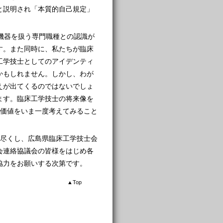
と説明され「本質的自己規定」
機器を扱う専門職種との認識が
す。また同時に、私たちが臨床
工学技士としてのアイデンティ
かもしれません。しかし、わが
えが出てくるのではないでしょ
ます。臨床工学技士の将来像を
が存在価値をいま一度考えてみること
を尽くし、広島県臨床工学技士会
会連絡協議会の皆様をはじめ各
協力をお願いする次第です。
▲
Top