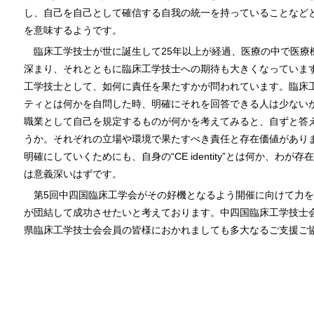
し、自己を自己として確信する自我の統一を持っていることなど
を意味するようです。
臨床工学技士が世に誕生して25年以上が経過、医療の中で医療
深まり、それとともに臨床工学技士への期待も大きくなっていま
工学技士として、如何に責任を果たすかが問われています。臨床
ティとは何かを自問した時、明確にそれを回答できる人は少ない
職業として自己を規定するものが何かを考えてみると、自ずと答
うか。それぞれの立場や環境で果たすべき責任と存在価値があり
明確にしていくためにも、自身の“CE identity”とは何か、わ
は意義深いはずです。
第5回中四国臨床工学会がその好機となるよう開催に向けて力
が団結して成功させたいと考えております。中四国臨床工学技士
県臨床工学技士会会員の皆様におかれましても多大なるご支援ご