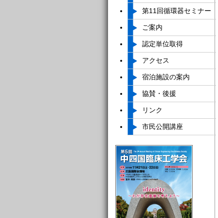
第11回
循環器セミナー
ご案内
認定単位取得
アクセス
宿泊施設の案内
協賛・後援
リンク
市民公開講座