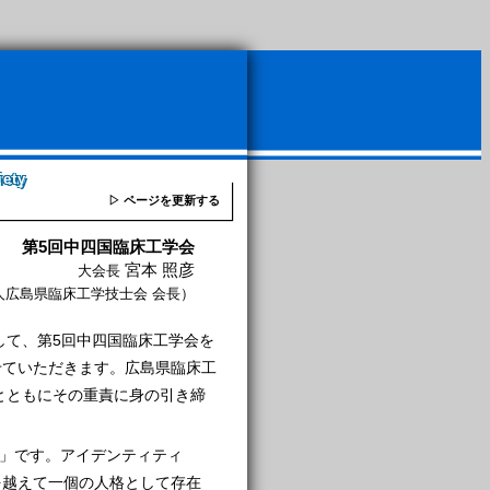
iety
▷ ページを更新する
第5回中四国臨床工学会
宮本 照彦
大会長
人広島県臨床工学技士会 会長）
して、第5回中四国臨床工学会を
させていただきます。広島県臨床工
とともにその重責に身の引き締
う～」です。アイデンティティ
を越えて一個の人格として存在